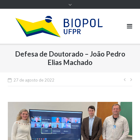
Defesa de Doutorado – João Pedro
Elias Machado
Nave
27 de agosto de 2022
de
Post