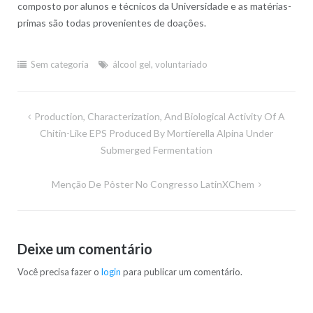
composto por alunos e técnicos da Universidade e as matérias-
primas são todas provenientes de doações.
Sem categoria
álcool gel
,
voluntariado
Navegação
Production, Characterization, And Biological Activity Of A
de
Chitin-Like EPS Produced By Mortierella Alpina Under
Submerged Fermentation
Post
Menção De Pôster No Congresso LatinXChem
Deixe um comentário
Você precisa fazer o
login
para publicar um comentário.