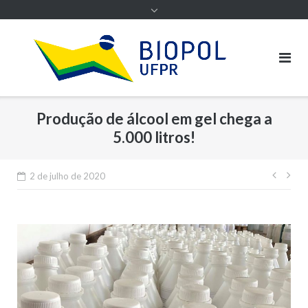
Produção de álcool em gel chega a
5.000 litros!
Nave
2 de julho de 2020
de
Post