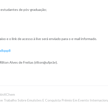
em estudantes de pós-graduação;
aixo e o link de acesso à live será enviado para o e-mail informado.
6x8qxp8
lton Alves de Freitas (rilton@ufpr.br).
atinXChem
e Trabalho Sobre Emulsões E Conquista Prêmio Em Evento Internacion