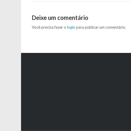
de
Post
Deixe um comentário
Você precisa fazer o
login
para publicar um comentário.