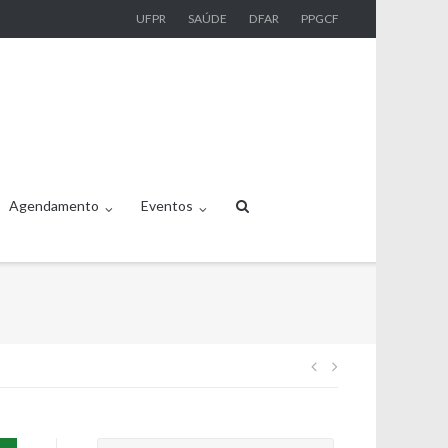
UFPR
SAÚDE
DFAR
PPGCF
Agendamento
Eventos
Navegação
de