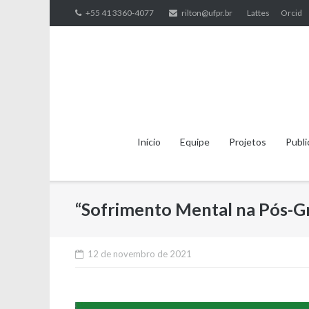
Skip
+55 41 3360-4077
rilton@ufpr.br
Lattes
Orcid
to
content
Início
Equipe
Projetos
Publi
“Sofrimento Mental na Pós-G
12 de novembro de 2021