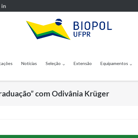
cações
Notícias
Seleção
Extensão
Equipamentos
raduação” com Odivânia Krüger