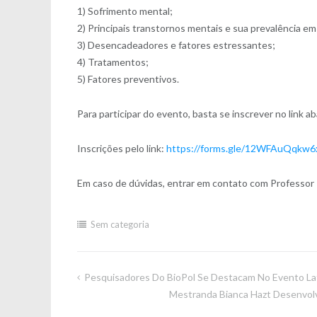
1) Sofrimento mental;
2) Principais transtornos mentais e sua prevalência 
3) Desencadeadores e fatores estressantes;
4) Tratamentos;
5) Fatores preventivos.
Para participar do evento, basta se inscrever no link ab
Inscrições pelo link:
https://forms.gle/12WFAuQqkw
Em caso de dúvidas, entrar em contato com Professor Ri
Sem categoria
Pesquisadores Do BioPol Se Destacam No Evento L
Navegação
Mestranda Bianca Hazt Desenvolv