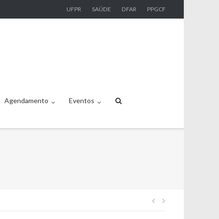
UFPR
SAÚDE
DFAR
PPGCF
Agendamento
Eventos
Navegação