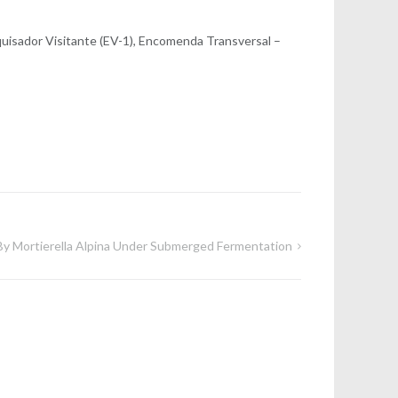
de
esquisador Visitante (EV-1), Encomenda Transversal –
Post
d By Mortierella Alpina Under Submerged Fermentation