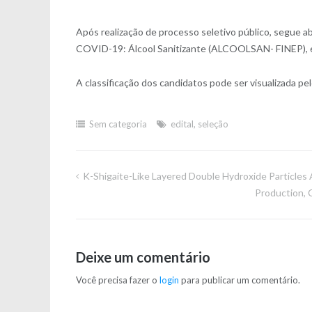
Após realização de processo seletivo público, segue ab
COVID-19: Álcool Sanitizante (ALCOOLSAN- FINEP),
A classificação dos candidatos pode ser visualizada pel
Sem categoria
edital
,
seleção
K-Shigaite-Like Layered Double Hydroxide Particles 
Navegação
Production, 
de
Post
Deixe um comentário
Você precisa fazer o
login
para publicar um comentário.