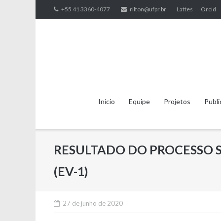
Skip
+55 41 3360-4077
rilton@ufpr.br
Lattes
Orcid
to
content
Início
Equipe
Projetos
Publi
RESULTADO DO PROCESSO S
(EV-1)
27 de junho de 2020